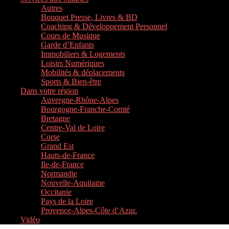
Autres
Bouquet Presse, Livres & BD
Coaching & Développement Personnel
Cours de Musique
Garde d’Enfants
Immobiliers & Logements
Loisirs Numériques
Mobilités & déplacements
Sports & Bien-être
Dans votre région
Auvergne-Rhône-Alpes
Bourgogne-Franche-Comté
Bretagne
Centre-Val de Loire
Corse
Grand Est
Hauts-de-France
Ile-de-France
Normandie
Nouvelle-Aquitaine
Occitanie
Pays de la Loire
Provence-Alpes-Côte d’Azur.
Vidéo