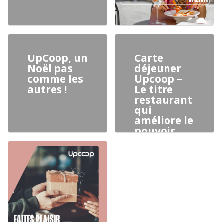
UpCoop, un
Carte
Noël pas
déjeuner
comme les
Upcoop –
autres !
Le titre
restaurant
qui
améliore le
pouvoir
d’achat et
la qualité
de vie au
travail !