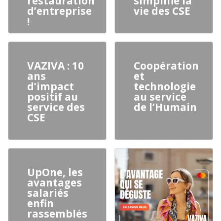
restauration
simplifie la
d’entreprise
vie des CSE
!
VAZIVA : 10
Coopération
ans
et
d’impact
technologie
positif au
au service
service des
de l’Humain
CSE
UpOne, les
avantages
salariés
enfin
rassemblés