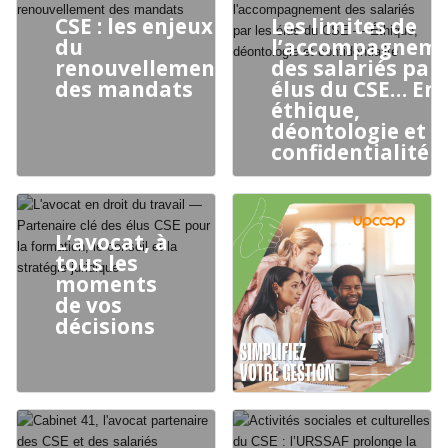
CSE : les enjeux
Les limites de
du
l’accompagnem
renouvellement
des salariés par 
des mandats
élus du CSE… Ent
éthique,
déontologie et
confidentialité
L’avocat, à
tous les
moments
de vos
décisions