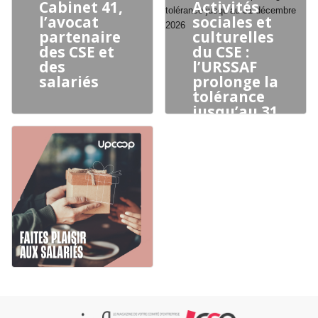
Cabinet 41,
Activités
l’avocat
sociales et
partenaire
culturelles
des CSE et
du CSE :
des
l’URSSAF
salariés
prolonge la
tolérance
jusqu’au 31
décembre
2026