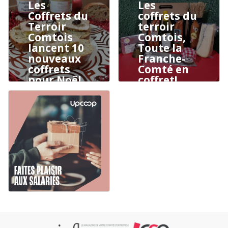
Les
Les
Coffrets du
coffrets du
Terroir
terroir
Comtois
Comtois,
lancent 10
Toute la
nouveaux
Franche-
coffrets
Comté en
pour Noël
coffret!
qui
célèbrent
les
richesses
du
patrimoine
culinaire
franc-
comtois