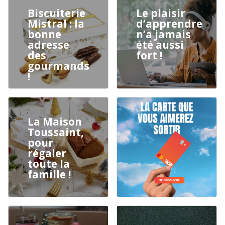
Biscuiterie
Le plaisir
Mistral : la
d’apprendre
bonne
n’a jamais
adresse
été aussi
des
fort !
gourmands
!
La Maison
Toussaint,
pour
régaler
toute la
famille !