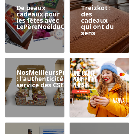
De beaux
Treizkot :
cadeaux pour
des
les fêtes avec
cadeaux
LePèreNoëlduCE
qui ont du
sens
NosMeilleursProducteurs.fr
: l’authenticité locale au
service des CSE