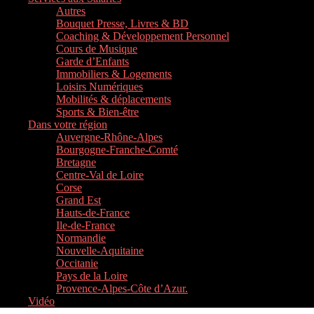
Autres
Bouquet Presse, Livres & BD
Coaching & Développement Personnel
Cours de Musique
Garde d’Enfants
Immobiliers & Logements
Loisirs Numériques
Mobilités & déplacements
Sports & Bien-être
Dans votre région
Auvergne-Rhône-Alpes
Bourgogne-Franche-Comté
Bretagne
Centre-Val de Loire
Corse
Grand Est
Hauts-de-France
Ile-de-France
Normandie
Nouvelle-Aquitaine
Occitanie
Pays de la Loire
Provence-Alpes-Côte d’Azur.
Vidéo