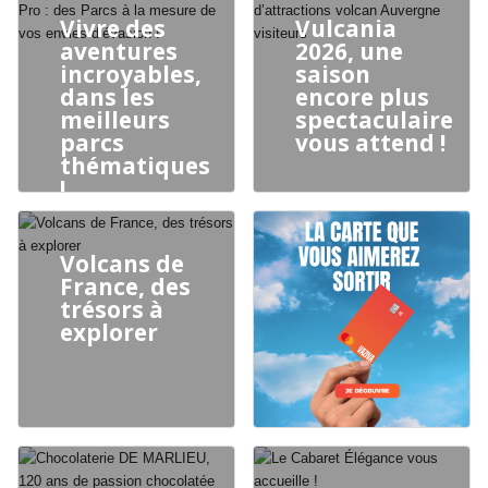
pour leurs
Vivre des
Vulcania
enfants
aventures
2026, une
incroyables,
saison
dans les
encore plus
meilleurs
spectaculaire
parcs
vous attend !
thématiques
!
Volcans de
France, des
trésors à
explorer