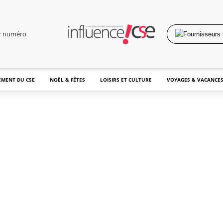
er numéro
MENT DU CSE
NOËL & FÊTES
LOISIRS ET CULTURE
VOYAGES & VACANCE