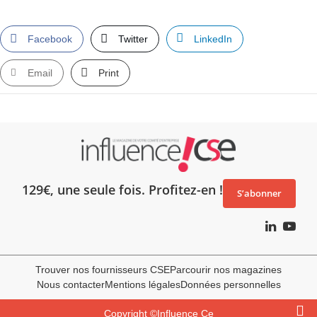
Facebook
Twitter
LinkedIn
Email
Print
129€, une seule fois. Profitez-en !
S’abonner
Trouver nos fournisseurs CSE
Parcourir nos magazines
Nous contacter
Mentions légales
Données personnelles
Copyright ©Influence Ce