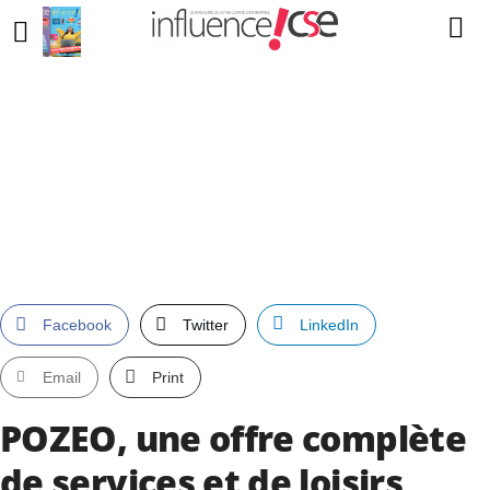
Facebook
Twitter
LinkedIn
Email
Print
POZEO, une offre complète
de services et de loisirs