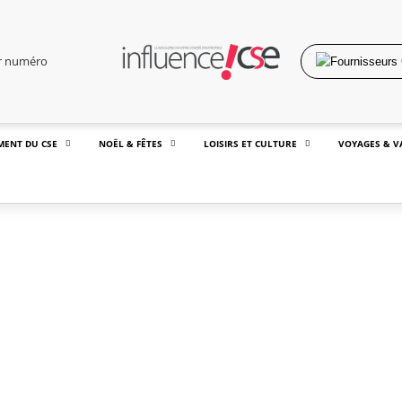
er numéro
MENT DU CSE
NOËL & FÊTES
LOISIRS ET CULTURE
VOYAGES & V