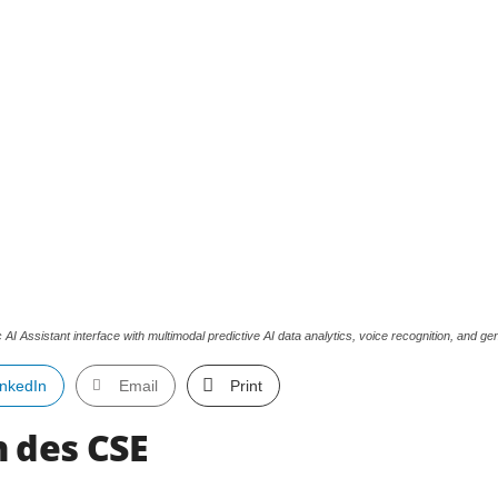
ic AI Assistant interface with multimodal predictive AI data analytics, voice recognition, and
inkedIn
Email
Print
en des CSE