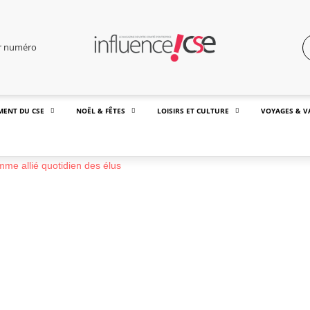
er numéro
MENT DU CSE
NOËL & FÊTES
LOISIRS ET CULTURE
VOYAGES & V