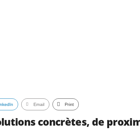
inkedIn
Email
Print
olutions concrètes, de proxi