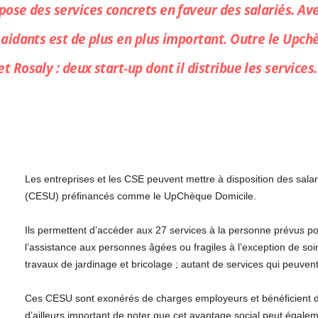
ose des services concrets en faveur des salariés. Ave
 aidants est de plus en plus important. Outre le Upch
 Rosaly : deux start-up dont il distribue les services.
Les entreprises et les CSE peuvent mettre à disposition des sala
(CESU) préfinancés comme le UpChèque Domicile.
Ils permettent d’accéder aux 27 services à la personne prévus p
l’assistance aux personnes âgées ou fragiles à l’exception de soi
travaux de jardinage et bricolage ; autant de services qui peuvent 
Ces CESU sont exonérés de charges employeurs et bénéficient de cr
d’ailleurs important de noter que cet avantage social peut égale