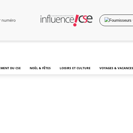
er numéro
MENT DU CSE
NOËL & FÊTES
LOISIRS ET CULTURE
VOYAGES & VACANCE