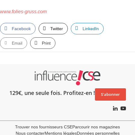
www.folies-gruss.com
Facebook
Twitter
LinkedIn
Email
Print
129€, une seule fois. Profitez-en !
S’abonner
Trouver nos fournisseurs CSE
Parcourir nos magazines
Nous contacter
Mentions légales
Données personnelles