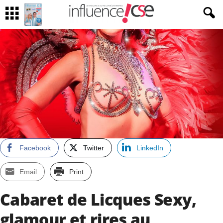
Facebook
Twitter
LinkedIn
Email
Print
Cabaret de Licques Sexy,
glamour et rires au