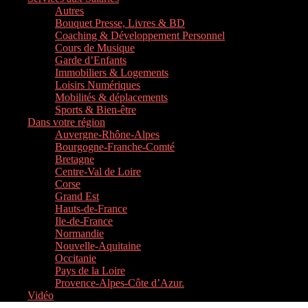
Autres
Bouquet Presse, Livres & BD
Coaching & Développement Personnel
Cours de Musique
Garde d’Enfants
Immobiliers & Logements
Loisirs Numériques
Mobilités & déplacements
Sports & Bien-être
Dans votre région
Auvergne-Rhône-Alpes
Bourgogne-Franche-Comté
Bretagne
Centre-Val de Loire
Corse
Grand Est
Hauts-de-France
Ile-de-France
Normandie
Nouvelle-Aquitaine
Occitanie
Pays de la Loire
Provence-Alpes-Côte d’Azur.
Vidéo