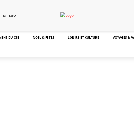
er numéro
MENT DU CSE
NOËL & FÊTES
LOISIRS ET CULTURE
VOYAGES & V