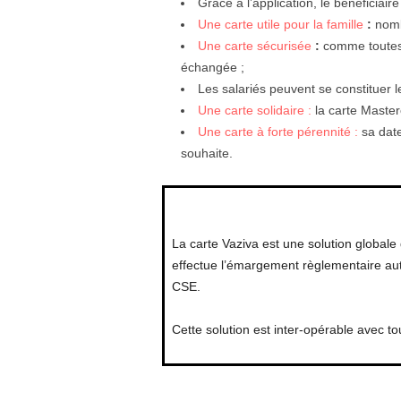
Grâce à l’application, le bénéficiai
Une carte utile pour la famille
:
nomb
Une carte sécurisée
:
comme toutes 
échangée ;
Les salariés peuvent se constituer l
Une carte solidaire :
la carte Master
Une carte à forte pérennité :
sa date
souhaite.
La carte Vaziva est une solution globale d
effectue l’émargement règlementaire auto
CSE.
Cette solution est inter-opérable avec 