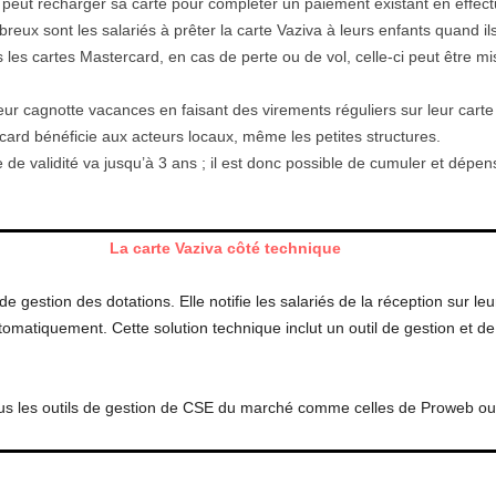
re peut recharger sa carte pour compléter un paiement existant en effec
reux sont les salariés à prêter la carte Vaziva à leurs enfants quand il
les cartes Mastercard, en cas de perte ou de vol, celle-ci peut être m
eur cagnotte vacances en faisant des virements réguliers sur leur carte 
card bénéficie aux acteurs locaux, même les petites structures.
 de validité va jusqu’à 3 ans ; il est donc possible de cumuler et dépen
La carte Vaziva côté technique
e gestion des dotations. Elle notifie les salariés de la réception sur le
matiquement. Cette solution technique inclut un outil de gestion et de 
tous les outils de gestion de CSE du marché comme celles de Proweb o