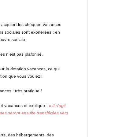
 acquiert les chèques-vacances
ons sociales sont exonérées ; en
œuvre sociale.
es n’est pas plafonné.
ur la dotation vacances, ce qui
ation que vous voulez !
nces : très pratique !
et vacances et explique :
« Il s’agit
mes seront ensuite transférées vers
orts, des hébergements, des