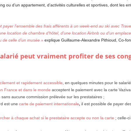
g ou d’un appartement, d’activités culturelles et sportives, dont les ent
ent payer l’ensemble des frais afférents à un week-end au ski avec Tra
d’une location de chambre d’hôtel, d’une location Airbnb ou d’un empla
ou de celle d’un musée »
explique Guillaume-Alexandre Pithioud, Co-fon
 salarié peut vraiment profiter de ses con
cilement et rapidement accessible
, en quelques minutes pour le salarié
 en France et dans le monde
acceptent le paiement avec la carte Vaziva 
 sans aucune commission prélevée sur les prestataires ;
rd est une
carte de paiement internationale
,
il est possible de payer de
rcher à chaque achat si le prestataire accepte ou non la carte
; celle-c