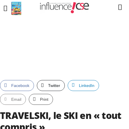
Facebook
Twitter
LinkedIn
Email
Print
TRAVELSKI, le SKI en « tout
compris »