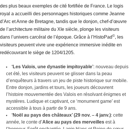
des plus beaux exemples de cité fortifiée de France. Le logis
royal a accueilli des personnages historiques comme Jeanne
d’Arc et Anne de Bretagne, tandis que le donjon, chef-d’œuvre
de l’architecture militaire du XIe siècle, plonge les visiteurs
©
dans l’univers carcéral de l’époque. Grâce à l’HistoPad
, les
visiteurs peuvent vivre une expérience immersive inédite en
redécouvrant le siège de 1204/1205.
‘Les Valois, une dynastie impitoyable’
: nouveau depuis
cet été, les visiteurs peuvent se glisser dans la peau
d’enquêteurs à travers un jeu de piste historique sur mobile.
Entre donjon, jardins et tours, les joueurs découvrent
l’histoire mouvementée des Valois en résolvant énigmes et
mystères. Ludique et captivant, ce ‘monument game’ est
accessible à tous à partir de 9 ans.
‘Noël au pays des châteaux’ (29 nov. – 4 janv.)
: cette
année, le conte d’
Alice au pays des merveilles
est à
l’honneur. Forêt enchantée, Lapin blanc et Reine de cœur