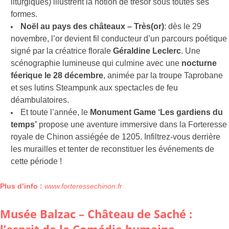
liturgiques) illustrent la notion de trésor sous toutes ses
formes.
Noël au pays des châteaux – Très(or)
: dès le 29
novembre, l’or devient fil conducteur d’un parcours poétique
signé par la créatrice florale
Géraldine Leclerc
. Une
scénographie lumineuse qui culmine avec une
nocturne
féerique le 28 décembre
, animée par la troupe Taprobane
et ses lutins Steampunk aux spectacles de feu
déambulatoires.
Et toute l’année, le
Monument Game ‘Les gardiens du
temps’
propose une aventure immersive dans la Forteresse
royale de Chinon assiégée de 1205. Infiltrez-vous derrière
les murailles et tenter de reconstituer les événements de
cette période !
Plus d’info :
www.forteressechinon.fr
Musée Balzac
– Château de Saché :