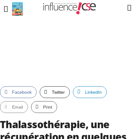
Facebook
Twitter
LinkedIn
Email
Print
Thalassothérapie, une
récupération en quelques