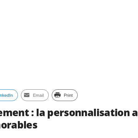
inkedIn
Email
Print
rement : la personnalisation 
orables