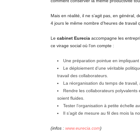
comment conserver la même productivité tout 
Mais en réalité, il ne s’agit pas, en général
4 jours le même nombre d’heures de travail q
Le
cabinet Eurecia
accompagne les entreprise
ce virage social où l’on compte :
Une préparation pointue en impliquant 
Le déploiement d’une véritable politique
travail des collaborateurs.
La réorganisation du temps de travail, 
Rendre les collaborateurs polyvalents e
soient fluides.
Tester l’organisation à petite échelle 
Il s’agit de mesure au fil des mois la n
(infos :
www.eurecia.com
)