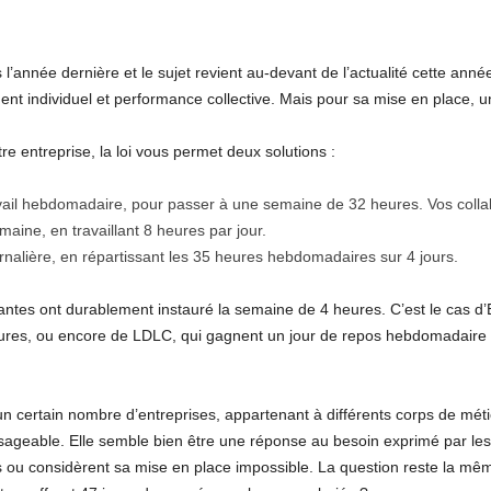
’année dernière et le sujet revient au-devant de l’actualité cette année
t individuel et performance collective. Mais pour sa mise en place, un
re entreprise, la loi vous permet deux solutions :
avail hebdomadaire, pour passer à une semaine de 32 heures. Vos coll
aine, en travaillant 8 heures par jour.
urnalière, en répartissant les 35 heures hebdomadaires sur 4 jours.
ntes ont durablement instauré la semaine de 4 heures. C’est le cas d’Elm
eures, ou encore de LDLC, qui gagnent un jour de repos hebdomadaire e
un certain nombre d’entreprises, appartenant à différents corps de métie
ageable. Elle semble bien être une réponse au besoin exprimé par les 
as ou considèrent sa mise en place impossible. La question reste la même