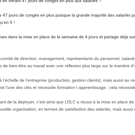
en offrant 47 jours de congés en plus aux salariés ?
, de 47 jours de congés en plus puisque la grande majorité des salariés 
u’en 5 !
s dans la mise en place de la semaine de 4 jours et partage déjà sur s
comité de direction, management, représentants du personnel, salariés
 de bien-être au travail avec une réflexion plus large sur la manière d’a
à l’échelle de l’entreprise (production, gestion clients), mais aussi au 
st l’une des clés et nécessite formation t apprentissage ; cela nécessi
avant de la déployer, c’est ainsi que LDLC a réussi à la mise en place de
ouvelle organisation, en termes de satisfaction des salariés, mais aussi 