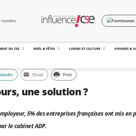
er numéro
MENT DU CSE
NOËL & FÊTES
LOISIRS ET CULTURE
VOYAGES & V
inkedIn
Email
Print
urs, une solution ?
mployeur, 5% des entreprises françaises ont mis en pl
par le cabinet ADP.