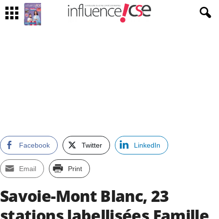
Facebook
Twitter
LinkedIn
Email
Print
Savoie-Mont Blanc, 23
stations labellisées Famille