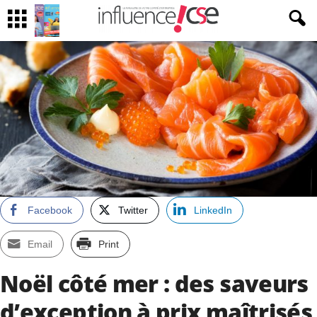
Facebook
Twitter
LinkedIn
Email
Print
Noël côté mer : des saveurs
d’exception à prix maîtrisés