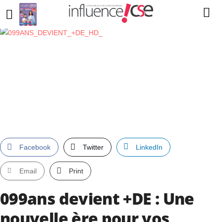
Facebook
Twitter
LinkedIn
Email
Print
099ans devient +DE : Une
nouvelle ère pour vos