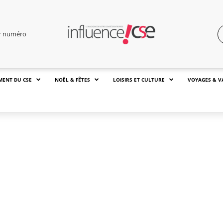
er numéro
MENT DU CSE
NOËL & FÊTES
LOISIRS ET CULTURE
VOYAGES & V