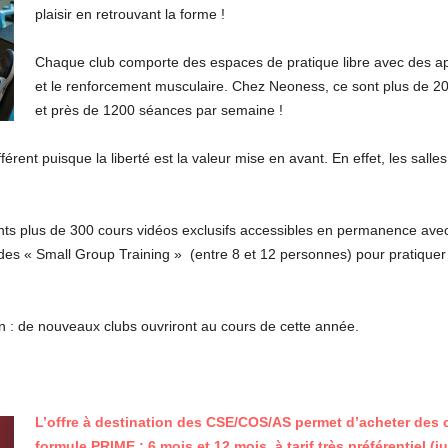
plaisir en retrouvant la forme !
Chaque club comporte des espaces de pratique libre avec des app
et le renforcement musculaire. Chez Neoness, ce sont plus de 20 G
et près de 1200 séances par semaine !
rent puisque la liberté est la valeur mise en avant. En effet, les salle
nts plus de 300 cours vidéos exclusifs accessibles en permanence avec
des « Small Group Training » (entre 8 et 12 personnes) pour pratiquer
n : de nouveaux clubs ouvriront au cours de cette année.
L’offre à destination des CSE/COS/AS permet d’acheter des c
formule PRIME ; 6 mois et 12 mois, à tarif très préférentiel (