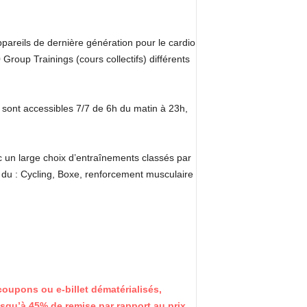
areils de dernière génération pour le cardio
roup Trainings (cours collectifs) différents
s sont accessibles 7/7 de 6h du matin à 23h,
 un large choix d’entraînements classés par
 du : Cycling, Boxe, renforcement musculaire
oupons ou e-billet dématérialisés,
jusqu’à 45% de remise par rapport au prix