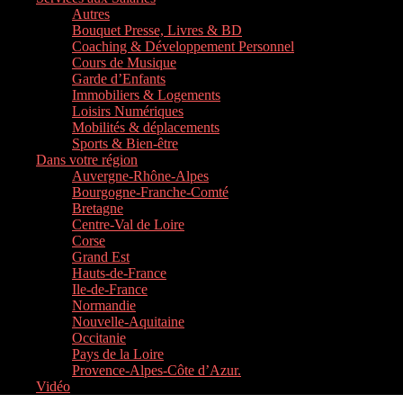
Autres
Bouquet Presse, Livres & BD
Coaching & Développement Personnel
Cours de Musique
Garde d’Enfants
Immobiliers & Logements
Loisirs Numériques
Mobilités & déplacements
Sports & Bien-être
Dans votre région
Auvergne-Rhône-Alpes
Bourgogne-Franche-Comté
Bretagne
Centre-Val de Loire
Corse
Grand Est
Hauts-de-France
Ile-de-France
Normandie
Nouvelle-Aquitaine
Occitanie
Pays de la Loire
Provence-Alpes-Côte d’Azur.
Vidéo