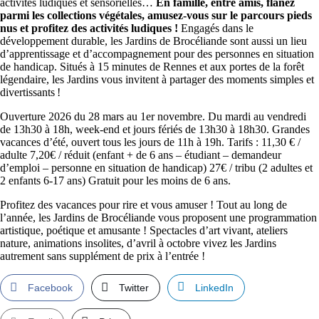
activités ludiques et sensorielles…
En famille, entre amis, flânez
parmi les collections végétales, amusez-vous sur le parcours pieds
nus et profitez des activités ludiques !
Engagés dans le
développement durable, les Jardins de Brocéliande sont aussi un lieu
d’apprentissage et d’accompagnement pour des personnes en situation
de handicap. Situés à 15 minutes de Rennes et aux portes de la forêt
légendaire, les Jardins vous invitent à partager des moments simples et
divertissants !
Ouverture 2026 du 28 mars au 1er novembre. Du mardi au vendredi
de 13h30 à 18h, week-end et jours fériés de 13h30 à 18h30. Grandes
vacances d’été, ouvert tous les jours de 11h à 19h. Tarifs : 11,30 € /
adulte 7,20€ / réduit (enfant + de 6 ans – étudiant – demandeur
d’emploi – personne en situation de handicap) 27€ / tribu (2 adultes et
2 enfants 6-17 ans) Gratuit pour les moins de 6 ans.
Profitez des vacances pour rire et vous amuser ! Tout au long de
l’année, les Jardins de Brocéliande vous proposent une programmation
artistique, poétique et amusante ! Spectacles d’art vivant, ateliers
nature, animations insolites, d’avril à octobre vivez les Jardins
autrement sans supplément de prix à l’entrée !
Facebook
Twitter
LinkedIn