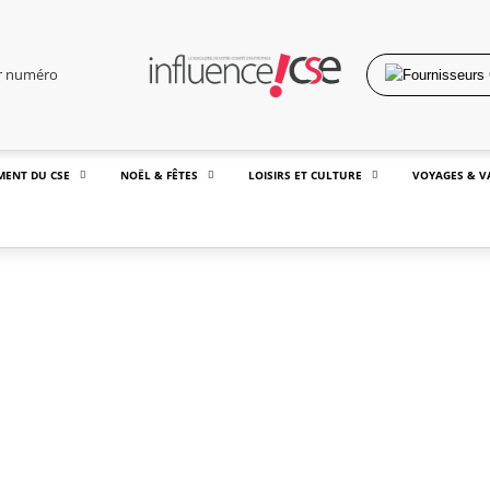
er numéro
MENT DU CSE
NOËL & FÊTES
LOISIRS ET CULTURE
VOYAGES & V