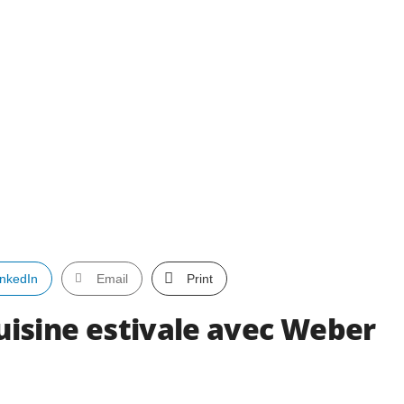
inkedIn
Email
Print
cuisine estivale avec Weber