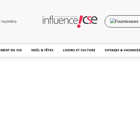
er numéro
MENT DU CSE
NOËL & FÊTES
LOISIRS ET CULTURE
VOYAGES & VACANCE