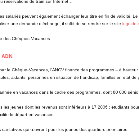
 réservations de train sur Internet…
e, les salariés peuvent également échanger leur titre en fin de validité.
iser une demande d‘échange, il suffit de se rendre sur le site
leguide
é des Chèques-Vacances.
on ADN
par le Chèque-Vacances, l’ANCV finance des programmes – à hauteur d
isolés, aidants, personnes en situation de handicap, familles en état de 
 année en vacances dans le cadre des programmes, dont 80 000 sénior
s les jeunes dont les revenus sont inférieurs à 17 200€ ; étudiants bour
cilite le départ en vacances.
caritatives qui œuvrent pour les jeunes des quartiers prioritaires.