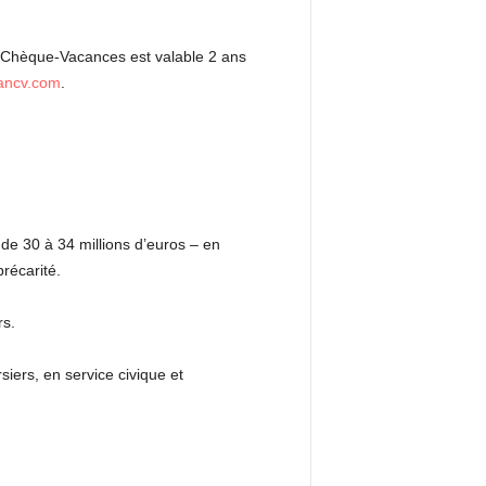
 Le Chèque-Vacances est valable 2 ans
.ancv.com
.
e 30 à 34 millions d’euros – en
précarité.
s.
siers, en service civique et