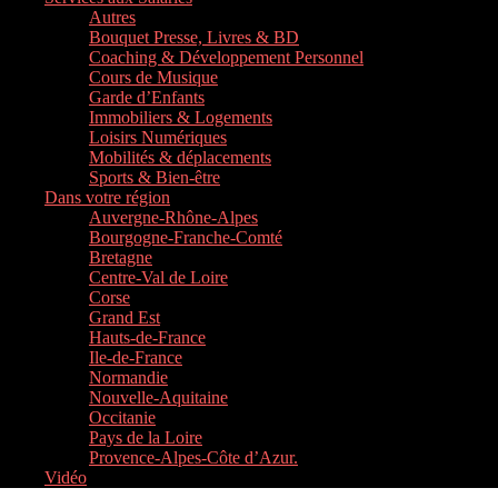
Autres
Bouquet Presse, Livres & BD
Coaching & Développement Personnel
Cours de Musique
Garde d’Enfants
Immobiliers & Logements
Loisirs Numériques
Mobilités & déplacements
Sports & Bien-être
Dans votre région
Auvergne-Rhône-Alpes
Bourgogne-Franche-Comté
Bretagne
Centre-Val de Loire
Corse
Grand Est
Hauts-de-France
Ile-de-France
Normandie
Nouvelle-Aquitaine
Occitanie
Pays de la Loire
Provence-Alpes-Côte d’Azur.
Vidéo