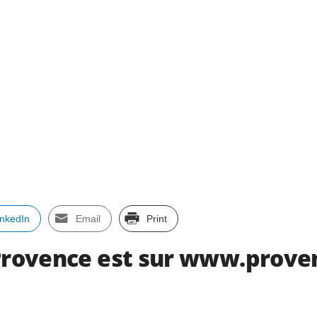
inkedIn
Email
Print
 Provence est sur www.prove