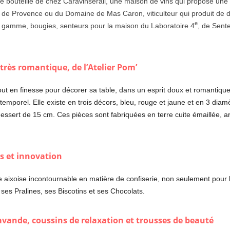
 bouteille de chez Caravinsérail, une maison de vins qui propose une 
ie de Provence ou du Domaine de Mas Caron, viticulteur qui produit de dé
e
 gamme, bougies, senteurs pour la maison du Laboratoire 4
, de Sent
 très romantique, de l’Atelier Pom’
tout en finesse pour décorer sa table, dans un esprit doux et romantiqu
temporel. Elle existe en trois décors, bleu, rouge et jaune et en 3 diam
 dessert de 15 cm. Ces pièces sont fabriquées en terre cuite émaillée, 
ns et innovation
aixoise incontournable en matière de confiserie, non seulement pour le 
 ses Pralines, ses Biscotins et ses Chocolats.
avande, coussins de relaxation et trousses de beauté