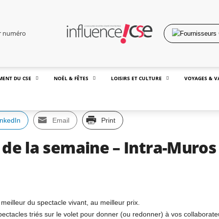
er numéro
MENT DU CSE
NOËL & FÊTES
LOISIRS ET CULTURE
VOYAGES & V
inkedIn
Email
Print
 de la semaine – Intra-Muros
eilleur du spectacle vivant, au meilleur prix.
tacles triés sur le volet pour donner (ou redonner) à vos collaborateu