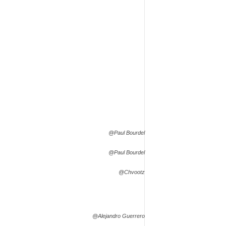
@Paul Bourdel
@Paul Bourdel
@Chvootz
@Alejandro Guerrero