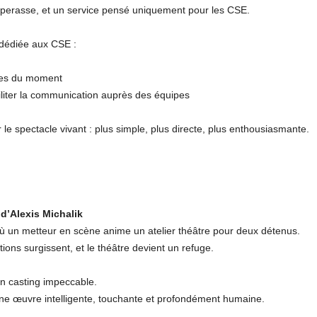
paperasse, et un service pensé uniquement pour les CSE.
e dédiée aux CSE :
ièces du moment
ciliter la communication auprès des équipes
 le spectacle vivant : plus simple, plus directe, plus enthousiasmante.
d’Alexis Michalik
où un metteur en scène anime un atelier théâtre pour deux détenus.
tions surgissent, et le théâtre devient un refuge.
un casting impeccable.
ne œuvre intelligente, touchante et profondément humaine.