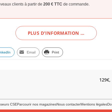
veaux clients à partir de
200 € TTC
de commande.
PLUS D'INFORMATION …
inkedIn
Email
Print
129€, 
sseurs CSE
Parcourir nos magazines
Nous contacter
Mentions légales
Do