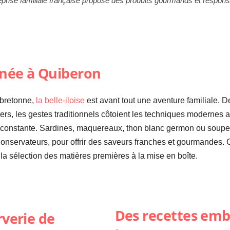
prise familiale française propose des produits gourmands et respon
e née à Quiberon
 bretonne,
la belle-iloise
est avant tout une aventure familiale. D
iers, les gestes traditionnels côtoient les techniques modernes a
té constante. Sardines, maquereaux, thon blanc germon ou soupe
onservateurs, pour offrir des saveurs franches et gourmandes. 
la sélection des matières premières à la mise en boîte.
Des recettes em