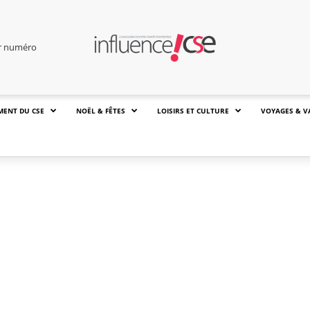
er numéro
MENT DU CSE
NOËL & FÊTES
LOISIRS ET CULTURE
VOYAGES & V