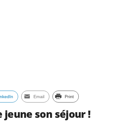
inkedIn
Email
Print
 jeune son séjour !