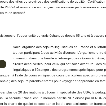
puis des villes de province ; des certifications de qualité : Certificat
lité 24h/24 et assistance en français ; un nouveau pack assurance couv
en toute sérénité.
uistiques et l’opportunité de vrais échanges depuis 65 ans et à travers 
Nacel organise des séjours linguistiques en France et à l’étr
tout en participant à des activités diverses. L’organisme offre 
immersion dans une famille à l’étranger, des séjours à thème, d
circuits découvertes, pour ceux qui ont soif d’aventure ; des
linguistiques à l’étranger ; des programmes spécifiques pou
langue ; à l’aide de cours en ligne, de cours particuliers avec un profe
tionale ; des séjours parents-enfants pour voyager et apprendre en famil
nce,
plus de 20 destinations à découvrir, spécialiste des USA, la pédag
ous ; la sécurité : Nacel est un membre certifié NF Service par AFNOR ce
 la charte de qualité édictée par ce label ; une assistance en français