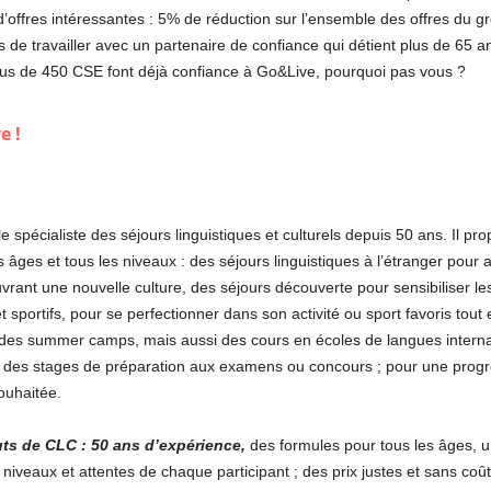
 d’offres intéressantes : 5% de réduction sur l’ensemble des offres du 
de travailler avec un partenaire de confiance qui détient plus de 65 a
Plus de 450 CSE font déjà confiance à Go&Live, pourquoi pas vous ?
e !
e spécialiste des séjours linguistiques et culturels depuis 50 ans. Il p
s âges et tous les niveaux : des séjours linguistiques à l’étranger pou
rant une nouvelle culture, des séjours découverte pour sensibiliser les
 sportifs, pour se perfectionner dans son activité ou sport favoris tou
 des summer camps, mais aussi des cours en écoles de langues interna
s, des stages de préparation aux examens ou concours ; pour une progre
ouhaitée.
ts de CLC : 50 ans d’expérience,
des formules pour tous les âges,
, niveaux et attentes de chaque participant ; des prix justes et sans coû