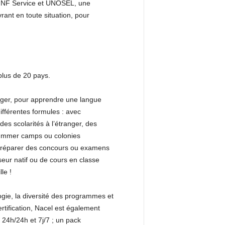
ion NF Service et UNOSEL, une
rant en toute situation, pour
plus de 20 pays.
anger, pour apprendre une langue
différentes formules : avec
es scolarités à l’étranger, des
 summer camps ou colonies
r préparer des concours ou examens
sseur natif ou de cours en classe
le !
ogie, la diversité des programmes et
rtification, Nacel est également
 24h/24h et 7j/7 ; un pack