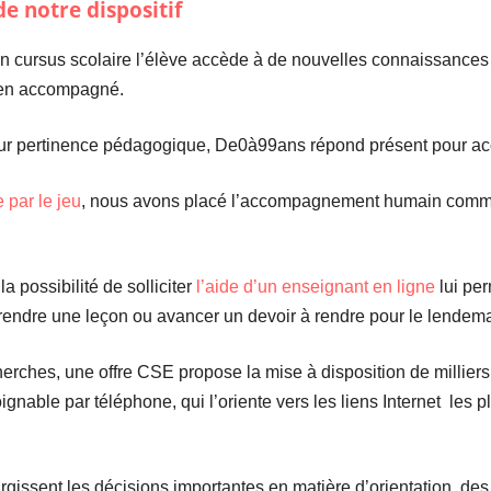
de notre dispositif
on cursus scolaire l’élève accède à de nouvelles connaissances a
bien accompagné.
eur pertinence pédagogique, De0à99ans répond présent pour acc
 par le jeu
, nous avons placé l’accompagnement humain comme
a possibilité de solliciter
l’aide d’un enseignant en ligne
lui per
rendre une leçon ou avancer un devoir à rendre pour le lendem
rches, une offre CSE propose la mise à disposition de millier
gnable par téléphone, qui l’oriente vers les liens Internet les 
issent les décisions importantes en matière d’orientation, de