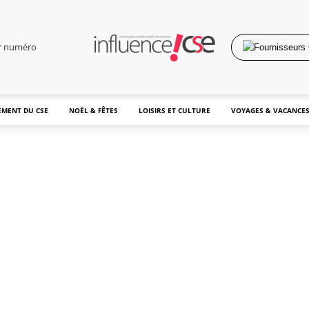
er numéro
MENT DU CSE
NOËL & FÊTES
LOISIRS ET CULTURE
VOYAGES & VACANCE