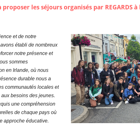
à proposer les séjours organisés par
REGARDS
à 
ience et de notre
 avons établi de nombreux
nforcer notre présence et
ous sommes
ion en Irlande, où nous
résence durable nous a
 les communautés locales et
aux besoins des jeunes.
acquis une compréhension
turelles de chaque pays où
re approche éducative.