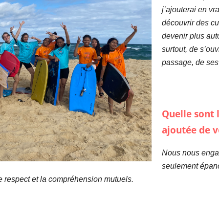
j’ajouterai en v
découvrir des cul
devenir plus aut
surtout, de s’ou
passage, de ses f
Quelle sont l
ajoutée de v
Nous nous engag
seulement épanou
e respect et la compréhension mutuels.