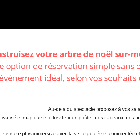
nstruisez votre arbre de noël sur-
e option de réservation simple san
évènement idéal, selon vos souhaits 
Au-delà du spectacle proposez à vos sala
rivatisé et magique et offrez leur un goûter, des cadeaux, des b
ce encore plus immersive avec la visite guidée et commentée et l