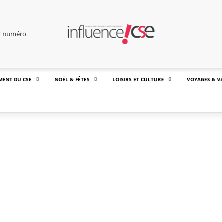
er numéro
MENT DU CSE
NOËL & FÊTES
LOISIRS ET CULTURE
VOYAGES & V