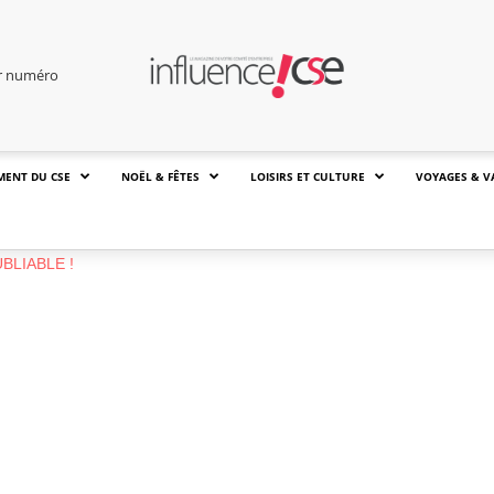
er numéro
MENT DU CSE
NOËL & FÊTES
LOISIRS ET CULTURE
VOYAGES & V