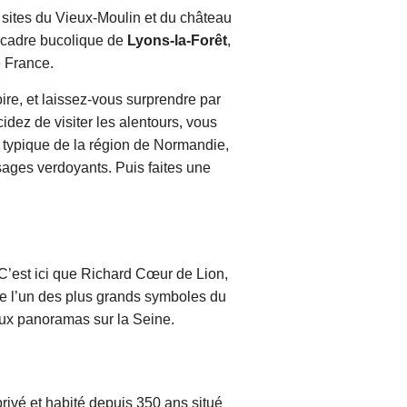
 sites du Vieux-Moulin et du château
 cadre bucolique de
Lyons-la-Forêt
,
e France.
toire, et laissez-vous surprendre par
idez de visiter les alentours, vous
ge typique de la région de Normandie,
ages verdoyants. Puis faites une
C’est ici que Richard Cœur de Lion,
re l’un des plus grands symboles du
ux panoramas sur la Seine.
rivé et habité depuis 350 ans situé