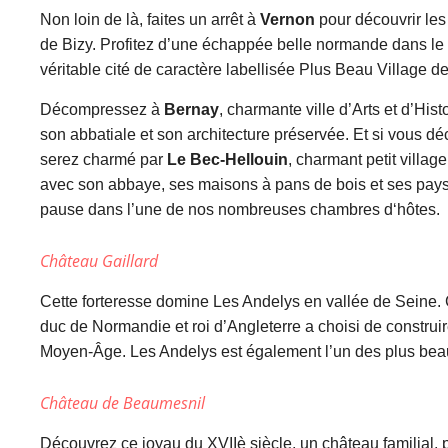
Non loin de là, faites un arrêt à
Vernon
pour découvrir les
de Bizy. Profitez d’une échappée belle normande dans le
véritable cité de caractère labellisée Plus Beau Village d
Décompressez à
Bernay
, charmante ville d’Arts et d’His
son abbatiale et son architecture préservée. Et si vous déc
serez charmé par
Le Bec-Hellouin
, charmant petit villa
avec son abbaye, ses maisons à pans de bois et ses pays
pause dans l’une de nos nombreuses chambres d‘hôtes.
Château Gaillard
Cette forteresse domine Les Andelys en vallée de Seine. 
duc de Normandie et roi d’Angleterre a choisi de construi
Moyen-Âge. Les Andelys est également l’un des plus bea
Château de Beaumesnil
Découvrez ce joyau du XVIIè siècle, un château familial, p