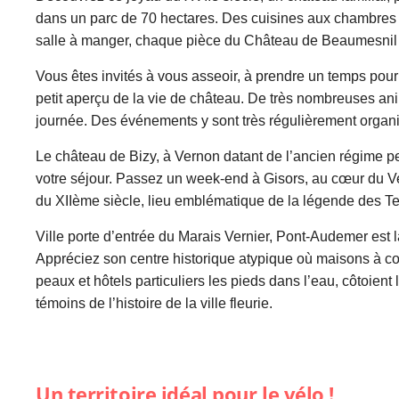
dans un parc de 70 hectares. Des cuisines aux chambres e
salle à manger, chaque pièce du Château de Beaumesnil 
Vous êtes invités à vous asseoir, à prendre un temps pour j
petit aperçu de la vie de château. De très nombreuses an
journée. Des événements y sont très régulièrement organ
Le château de Bizy, à Vernon datant de l’ancien régime pe
votre séjour. Passez un week-end à Gisors, au cœur du V
du XIIème siècle, lieu emblématique de la légende des Te
Ville porte d’entrée du Marais Vernier, Pont-Audemer est
Appréciez son centre historique atypique où maisons à c
peaux et hôtels particuliers les pieds dans l’eau, côtoient 
témoins de l’histoire de la ville fleurie.
Un territoire idéal pour le vélo !