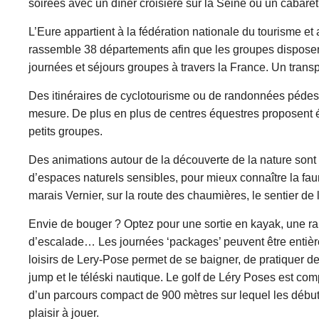
soirées avec un dîner croisière sur la Seine ou un cabaret
L’Eure appartient à la fédération nationale du tourisme et
rassemble 38 départements afin que les groupes disposent
journées et séjours groupes à travers la France. Un transp
Des itinéraires de cyclotourisme ou de randonnées pédest
mesure. De plus en plus de centres équestres proposent 
petits groupes.
Des animations autour de la découverte de la nature son
d’espaces naturels sensibles, pour mieux connaître la fau
marais Vernier, sur la route des chaumières, le sentier de l
Envie de bouger ? Optez pour une sortie en kayak, une ra
d’escalade… Les journées ‘packages’ peuvent être entiè
loisirs de Lery-Pose permet de se baigner, de pratiquer d
jump et le téléski nautique. Le golf de Léry Poses est co
d’un parcours compact de 900 mètres sur lequel les débuta
plaisir à jouer.