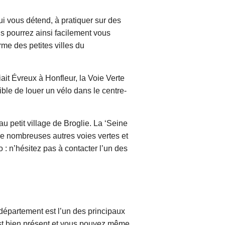
ui vous détend, à pratiquer sur des
us pourrez ainsi facilement vous
arme des petites villes du
iait Évreux à Honfleur, la Voie Verte
sible de louer un vélo dans le centre-
 petit village de Broglie. La ‘Seine
e nombreuses autres voies vertes et
 : n’hésitez pas à contacter l’un des
e département est l’un des principaux
st bien présent et vous pouvez même