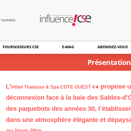
er numéro
FOURNISSEURS CSE
E-MAG
ABONNEZ-VOUS
Présentation
L’
propose u
Hôtel Thalasso & Spa COTE OUEST 4★
déconnexion face à la baie des Sables-d’O
des paquebots des années 30, l’établisse
dans une atmosphère élégante et dépaysa
au bien-être.