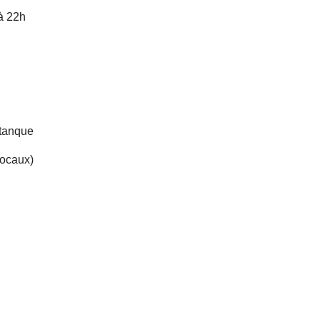
’à 22h
étanque
locaux)