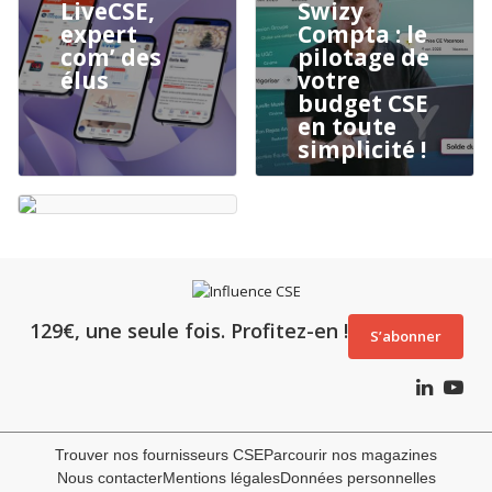
LiveCSE,
Swizy
expert
Compta : le
com’ des
pilotage de
élus
votre
budget CSE
en toute
simplicité !
129€, une seule fois. Profitez-en !
S’abonner
Trouver nos fournisseurs CSE
Parcourir nos magazines
Nous contacter
Mentions légales
Données personnelles