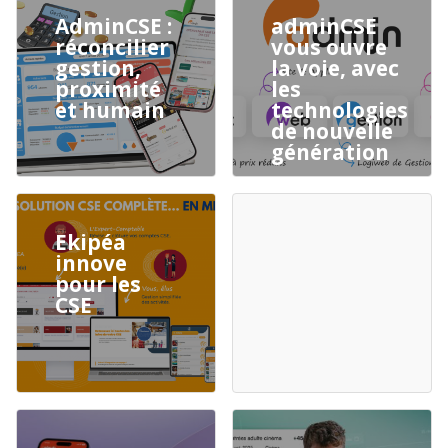
AdminCSE :
adminCSE
réconcilier
vous ouvre
gestion,
la voie, avec
proximité
les
et humain
technologies
de nouvelle
génération
Ekipéa
innove
pour les
CSE